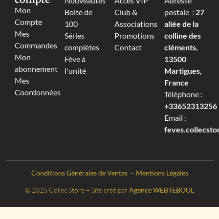
Nouveautés
Accès VIP
Adresse
Mon
Boite de
Club &
postale :
27
Compte
100
Associations
allée de la
Mes
Séries
Promotions
colline des
Commandes
complètes
Contact
cléments,
Mon
Fève à
13500
abonnement
l'unité
Martigues,
Mes
France
Coordonnées
Téléphone :
+33652313256‬
Email :
feves.collecst
Conditions Générales de Ventes
–
Mentions Légales
© 2025 Collec Store – Site créé par
Agence WEBTEBOUL