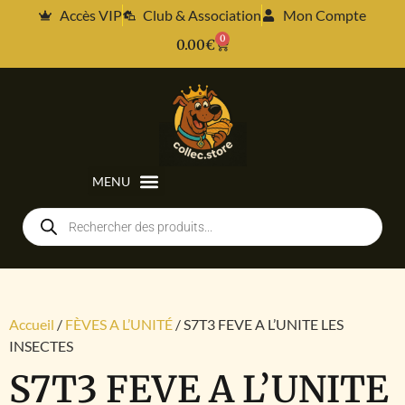
Accès VIP
Club & Association
Mon Compte
0
0.00
€
Accueil
/
FÈVES A L’UNITÉ
/ S7T3 FEVE A L’UNITE LES
INSECTES
S7T3 FEVE A L’UNITE