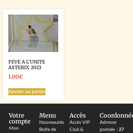
FEVE A L’UNITE
ASTERIX 2023
1.00
€
Ajouter au panier
Votre
Menu
Accès
Coordonné
compte
Nouveautés
Accès VIP
Adresse
Mon
Boite de
Club &
postale :
27