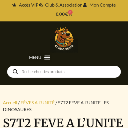
Accès VIP
Club & Association
Mon Compte
0
0.00
€
Accueil
/
FÈVES A L’UNITÉ
/ S7T2 FEVE A L’UNITE LES
DINOSAURES
S7T2 FEVE A L’UNITE