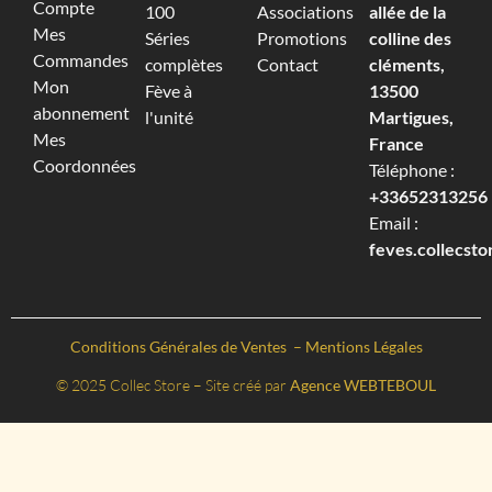
Compte
100
Associations
allée de la
Mes
Séries
Promotions
colline des
Commandes
complètes
Contact
cléments,
Mon
Fève à
13500
abonnement
l'unité
Martigues,
Mes
France
Coordonnées
Téléphone :
+33652313256‬
Email :
feves.collecst
Conditions Générales de Ventes
–
Mentions Légales
© 2025 Collec Store – Site créé par
Agence WEBTEBOUL