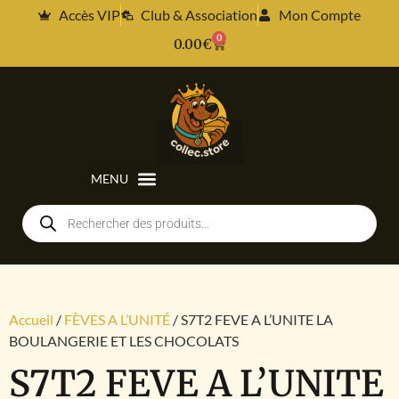
Accès VIP
Club & Association
Mon Compte
0
0.00
€
Accueil
/
FÈVES A L’UNITÉ
/ S7T2 FEVE A L’UNITE LA
BOULANGERIE ET LES CHOCOLATS
S7T2 FEVE A L’UNITE