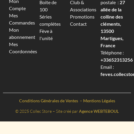
Mon
Boite de
Club &
postale :
27
Compte
100
Associations
allée de la
Mes
Séries
Promotions
colline des
Commandes
complètes
Contact
cléments,
Mon
Fève à
13500
abonnement
l'unité
Martigues,
Mes
France
Coordonnées
Téléphone :
+33652313256‬
Email :
feves.collecst
Conditions Générales de Ventes
–
Mentions Légales
© 2025 Collec Store – Site créé par
Agence WEBTEBOUL