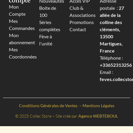
compte
Nouveautés
Accès VIP
Adresse
Mon
Boite de
Club &
postale :
27
Compte
100
Associations
allée de la
Mes
Séries
Promotions
colline des
Commandes
complètes
Contact
cléments,
Mon
Fève à
13500
abonnement
l'unité
Martigues,
Mes
France
Coordonnées
Téléphone :
+33652313256‬
Email :
feves.collecst
Conditions Générales de Ventes
–
Mentions Légales
© 2025 Collec Store – Site créé par
Agence WEBTEBOUL