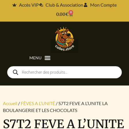
Accès VIP
Club & Association
Mon Compte
0
0.00
€
Accueil
/
FÈVES A L’UNITÉ
/ S7T2 FEVE A L’UNITE LA
BOULANGERIE ET LES CHOCOLATS
S7T2 FEVE A L’UNITE