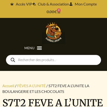
Accès VIP
Club & Association
Mon Compte
0
0.00
€
Accueil
/
FÈVES A L’UNITÉ
/ S7T2 FEVE A L’UNITE LA
BOULANGERIE ET LES CHOCOLATS
S7T2 FEVE A L’UNITE