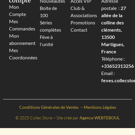
compte
Nouveautés
Accès VIP
Adresse
Mon
Boite de
Club &
postale :
27
Compte
100
Associations
allée de la
Mes
Séries
Promotions
colline des
Commandes
complètes
Contact
cléments,
Mon
Fève à
13500
abonnement
l'unité
Martigues,
Mes
France
Coordonnées
Téléphone :
+33652313256‬
Email :
feves.collecst
Conditions Générales de Ventes
–
Mentions Légales
© 2025 Collec Store – Site créé par
Agence WEBTEBOUL