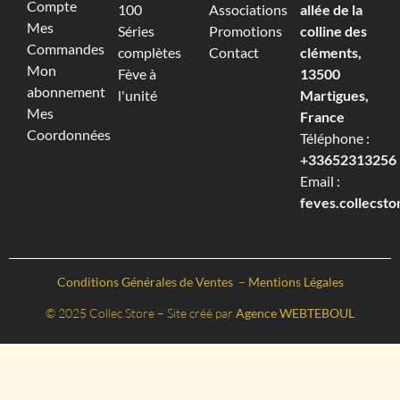
Compte
100
Associations
allée de la
Mes
Séries
Promotions
colline des
Commandes
complètes
Contact
cléments,
Mon
Fève à
13500
abonnement
l'unité
Martigues,
Mes
France
Coordonnées
Téléphone :
+33652313256‬
Email :
feves.collecst
Conditions Générales de Ventes
–
Mentions Légales
© 2025 Collec Store – Site créé par
Agence WEBTEBOUL