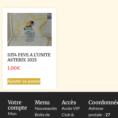
S1T4 FEVE A L’UNITE
ASTERIX 2023
1.00
€
Ajouter au panier
Votre
Menu
Accès
Coordonné
compte
Nouveautés
Accès VIP
Adresse
Mon
Boite de
Club &
postale :
27