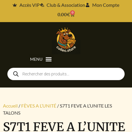
Accès VIP
Club & Association
Mon Compte
0
0.00
€
Accueil
/
FÈVES A L’UNITÉ
/ S7T1 FEVE A L’UNITE LES
TALONS
S7T1 FEVE A L’UNITE