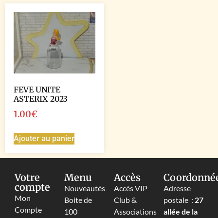
FEVE UNITE
ASTERIX 2023
1.00
€
Ajouter au panier
Votre
Menu
Accès
Coordonné
compte
Nouveautés
Accès VIP
Adresse
Mon
Boite de
Club &
postale :
27
Compte
100
Associations
allée de la