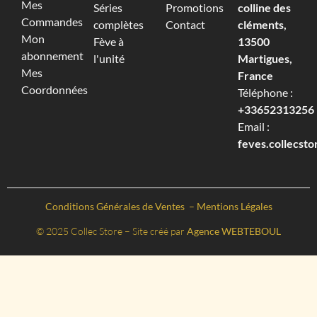
Mes
Séries
Promotions
colline des
Commandes
complètes
Contact
cléments,
Mon
Fève à
13500
abonnement
l'unité
Martigues,
Mes
France
Coordonnées
Téléphone :
+33652313256‬
Email :
feves.collecst
Conditions Générales de Ventes
–
Mentions Légales
© 2025 Collec Store – Site créé par
Agence WEBTEBOUL