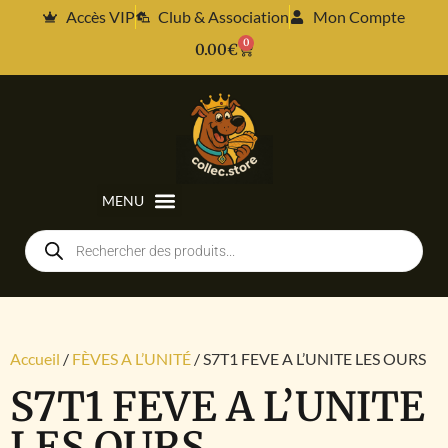
Accès VIP
Club & Association
Mon Compte
0
0.00
€
Accueil
/
FÈVES A L’UNITÉ
/ S7T1 FEVE A L’UNITE LES OURS
S7T1 FEVE A L’UNITE
LES OURS