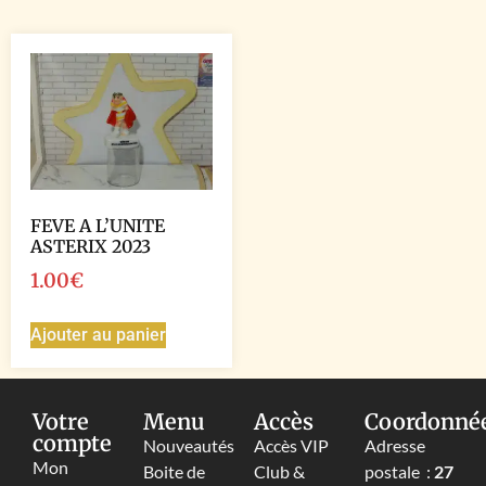
FEVE A L’UNITE
ASTERIX 2023
1.00
€
Ajouter au panier
Votre
Menu
Accès
Coordonné
compte
Nouveautés
Accès VIP
Adresse
Mon
Boite de
Club &
postale :
27