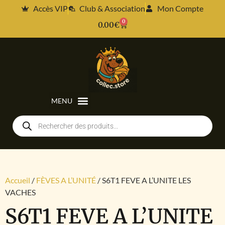
Accès VIP
Club & Association
Mon Compte
0
0.00
€
Accueil
/
FÈVES A L’UNITÉ
/ S6T1 FEVE A L’UNITE LES
VACHES
S6T1 FEVE A L’UNITE