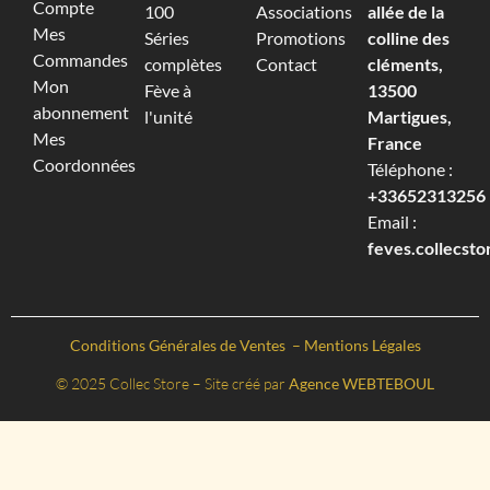
Compte
100
Associations
allée de la
Mes
Séries
Promotions
colline des
Commandes
complètes
Contact
cléments,
Mon
Fève à
13500
abonnement
l'unité
Martigues,
Mes
France
Coordonnées
Téléphone :
+33652313256‬
Email :
feves.collecst
Conditions Générales de Ventes
–
Mentions Légales
© 2025 Collec Store – Site créé par
Agence WEBTEBOUL