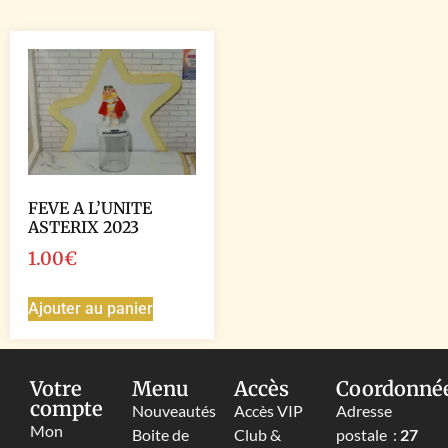
FEVE A L’UNITE
ASTERIX 2023
1.00
€
Ajouter au panier
Votre
Menu
Accès
Coordonné
compte
Nouveautés
Accès VIP
Adresse
Mon
Boite de
Club &
postale :
27