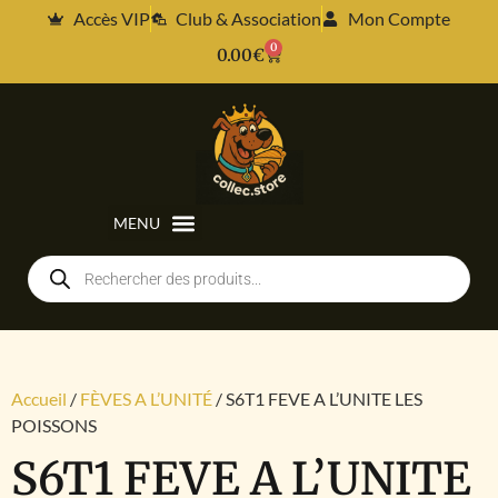
Accès VIP
Club & Association
Mon Compte
0
0.00
€
Accueil
/
FÈVES A L’UNITÉ
/ S6T1 FEVE A L’UNITE LES
POISSONS
S6T1 FEVE A L’UNITE