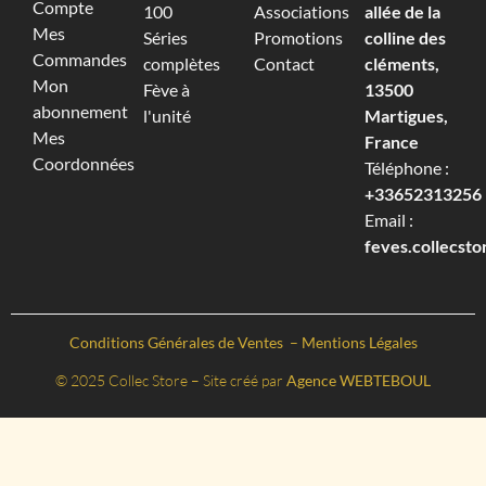
Compte
100
Associations
allée de la
Mes
Séries
Promotions
colline des
Commandes
complètes
Contact
cléments,
Mon
Fève à
13500
abonnement
l'unité
Martigues,
Mes
France
Coordonnées
Téléphone :
+33652313256‬
Email :
feves.collecst
Conditions Générales de Ventes
–
Mentions Légales
© 2025 Collec Store – Site créé par
Agence WEBTEBOUL