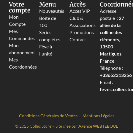
Votre
Menu
Accès
Coordonné
compte
Nouveautés
Accès VIP
Adresse
Mon
Boite de
Club &
postale :
27
Compte
100
Associations
allée de la
Mes
Séries
Promotions
colline des
Commandes
complètes
Contact
cléments,
Mon
Fève à
13500
abonnement
l'unité
Martigues,
Mes
France
Coordonnées
Téléphone :
+33652313256‬
Email :
feves.collecst
Conditions Générales de Ventes
–
Mentions Légales
© 2025 Collec Store – Site créé par
Agence WEBTEBOUL