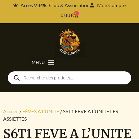
Accès VIP
Club & Association
Mon Compte
0
0.00
€
Accueil
/
FÈVES A L’UNITÉ
/ S6T1 FEVE A L’UNITE LES
ASSIETTES
S6T1 FEVE A L’UNITE