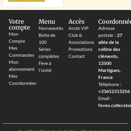
Votre
Menu
Accès
Coordonné
compte
Nouveautés
Accès VIP
Adresse
Mon
Boite de
Club &
postale :
27
Compte
100
Associations
allée de la
Mes
Séries
Promotions
colline des
Commandes
complètes
Contact
cléments,
Mon
Fève à
13500
abonnement
l'unité
Martigues,
Mes
France
Coordonnées
Téléphone :
+33652313256‬
Email :
feves.collecst