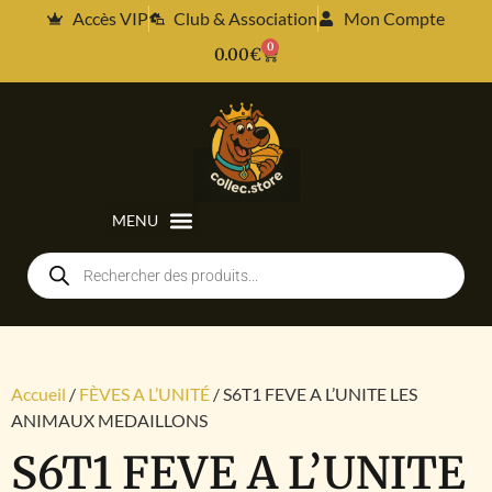
Accès VIP
Club & Association
Mon Compte
0
0.00
€
Accueil
/
FÈVES A L’UNITÉ
/ S6T1 FEVE A L’UNITE LES
ANIMAUX MEDAILLONS
S6T1 FEVE A L’UNITE