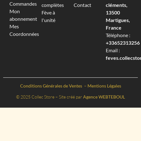
Commandes
complètes
Contact
cléments,
Mon
Fève à
13500
abonnement
l'unité
Martigues,
Mes
France
Coordonnées
Téléphone :
+33652313256‬
Email :
feves.collecst
Conditions Générales de Ventes
–
Mentions Légales
© 2025 Collec Store – Site créé par
Agence WEBTEBOUL