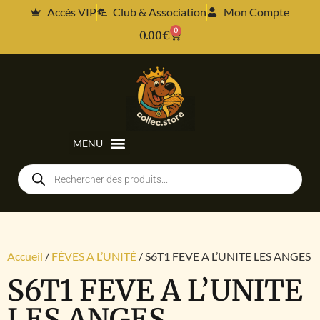
Accès VIP
Club & Association
Mon Compte
0
0.00
€
Accueil
/
FÈVES A L’UNITÉ
/ S6T1 FEVE A L’UNITE LES ANGES
S6T1 FEVE A L’UNITE
LES ANGES