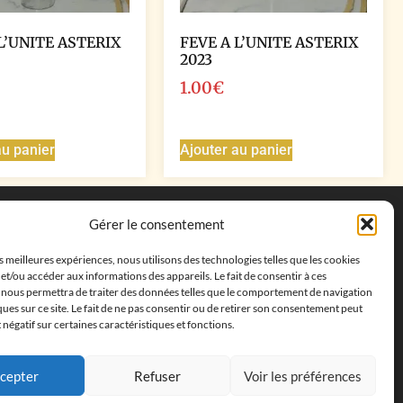
L’UNITE ASTERIX
FEVE A L’UNITE ASTERIX
2023
1.00
€
au panier
Ajouter au panier
Coordonnées
Gérer le consentement
Adresse postale :
27 allée de la colline des
es meilleures expériences, nous utilisons des technologies telles que les cookies
cléments, 13500 Martigues, France
et/ou accéder aux informations des appareils. Le fait de consentir à ces
Téléphone : ‭
+33652313256‬
 nous permettra de traiter des données telles que le comportement de navigation
Email :
feves.collecstore@gmail.com
ques sur ce site. Le fait de ne pas consentir ou de retirer son consentement peut
t négatif sur certaines caractéristiques et fonctions.
cepter
Refuser
Voir les préférences