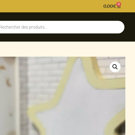
0
0.00
€