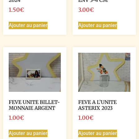
2024
ENV 3-4 CM
1.50
€
3.00
€
Ajouter au panier
Ajouter au panier
FEVE UNITE BILLET-
FEVE A L’UNITE
MONNAIE ARGENT
ASTERIX 2023
1.00
€
1.00
€
Ajouter au panier
Ajouter au panier