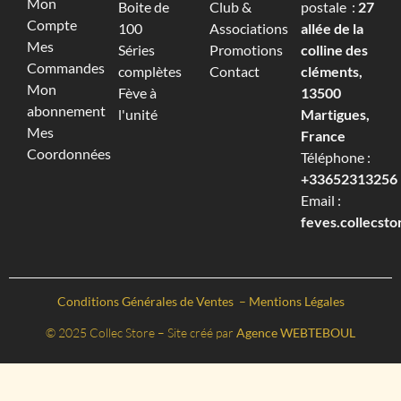
Mon
Boite de
Club &
postale :
27
Compte
100
Associations
allée de la
Mes
Séries
Promotions
colline des
Commandes
complètes
Contact
cléments,
Mon
Fève à
13500
abonnement
l'unité
Martigues,
Mes
France
Coordonnées
Téléphone :
+33652313256‬
Email :
feves.collecst
Conditions Générales de Ventes
–
Mentions Légales
© 2025 Collec Store – Site créé par
Agence WEBTEBOUL