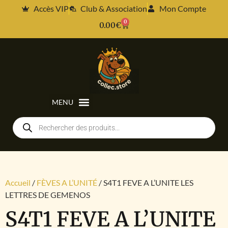
Accès VIP
Club & Association
Mon Compte
0
0.00
€
Accueil
/
FÈVES A L’UNITÉ
/ S4T1 FEVE A L’UNITE LES
LETTRES DE GEMENOS
S4T1 FEVE A L’UNITE