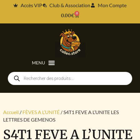
Accès VIP
Club & Association
Mon Compte
0
0.00
€
Accueil
/
FÈVES A L’UNITÉ
/ S4T1 FEVE A L’UNITE LES
LETTRES DE GEMENOS
S4T1 FEVE A L’UNITE