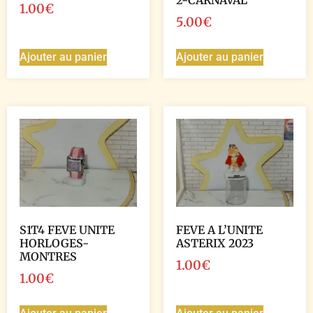
2-CARNAVAL
1.00
€
5.00
€
Ajouter au panier
Ajouter au panier
S1T4 FEVE UNITE
FEVE A L’UNITE
HORLOGES-
ASTERIX 2023
MONTRES
1.00
€
1.00
€