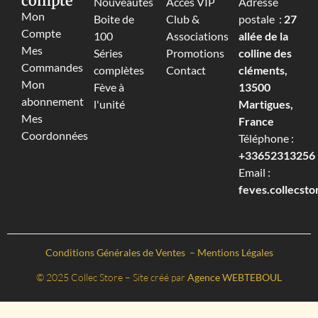
compte
Nouveautés
Accès VIP
Adresse
Mon
Boite de
Club &
postale :
27
Compte
100
Associations
allée de la
Mes
Séries
Promotions
colline des
Commandes
complètes
Contact
cléments,
Mon
Fève à
13500
abonnement
l'unité
Martigues,
Mes
France
Coordonnées
Téléphone :
+33652313256‬
Email :
feves.collecst
Conditions Générales de Ventes
–
Mentions Légales
© 2025 Collec Store – Site créé par
Agence WEBTEBOUL