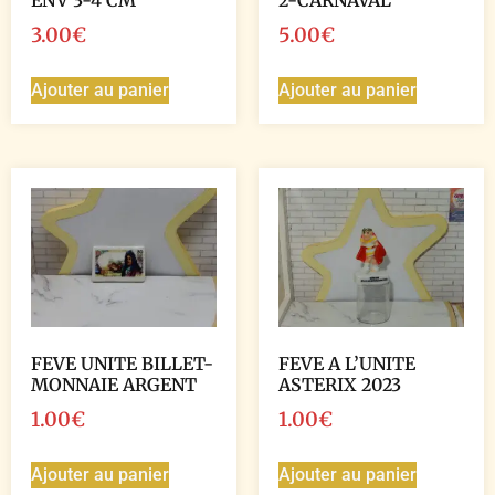
ENV 3-4 CM
2-CARNAVAL
3.00
€
5.00
€
Ajouter au panier
Ajouter au panier
FEVE UNITE BILLET-
FEVE A L’UNITE
MONNAIE ARGENT
ASTERIX 2023
1.00
€
1.00
€
Ajouter au panier
Ajouter au panier