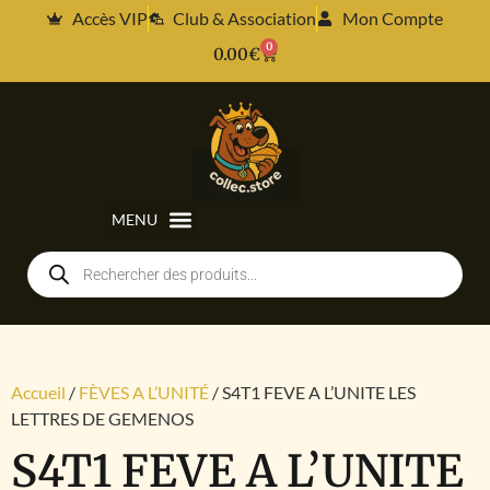
Accès VIP
Club & Association
Mon Compte
0
0.00
€
Accueil
/
FÈVES A L’UNITÉ
/ S4T1 FEVE A L’UNITE LES
LETTRES DE GEMENOS
S4T1 FEVE A L’UNITE