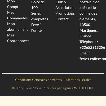
Mon
Boite de
Club &
postale :
27
Compte
100
Associations
allée de la
Mes
Séries
Promotions
colline des
Commandes
complètes
Contact
cléments,
Mon
Fève à
13500
abonnement
l'unité
Martigues,
Mes
France
Coordonnées
Téléphone :
+33652313256‬
Email :
feves.collecst
Conditions Générales de Ventes
–
Mentions Légales
© 2025 Collec Store – Site créé par
Agence WEBTEBOUL