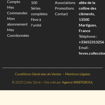
Compte
100
Associations
allée de la
Mes
Séries
Promotions
colline des
Commandes
complètes
Contact
cléments,
Mon
Fève à
13500
abonnement
l'unité
Martigues,
Mes
France
Coordonnées
Téléphone :
+33652313256‬
Email :
feves.collecst
Conditions Générales de Ventes
–
Mentions Légales
© 2025 Collec Store – Site créé par
Agence WEBTEBOUL