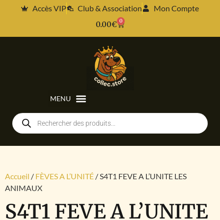
Accès VIP
Club & Association
Mon Compte
0
0.00
€
Accueil
/
FÈVES A L’UNITÉ
/ S4T1 FEVE A L’UNITE LES
ANIMAUX
S4T1 FEVE A L’UNITE