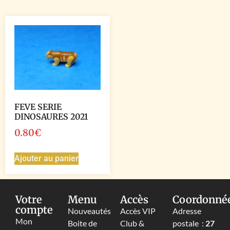
FEVE SERIE
DINOSAURES 2021
0.80
€
Ajouter au panier
Votre
Menu
Accès
Coordonné
compte
Nouveautés
Accès VIP
Adresse
Mon
Boite de
Club &
postale :
27