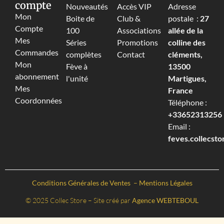
compte
Nouveautés
Accès VIP
Adresse
Mon
Boite de
Club &
postale :
27
Compte
100
Associations
allée de la
Mes
Séries
Promotions
colline des
Commandes
complètes
Contact
cléments,
Mon
Fève à
13500
abonnement
l'unité
Martigues,
Mes
France
Coordonnées
Téléphone :
+33652313256‬
Email :
feves.collecst
Conditions Générales de Ventes
–
Mentions Légales
© 2025 Collec Store – Site créé par
Agence WEBTEBOUL