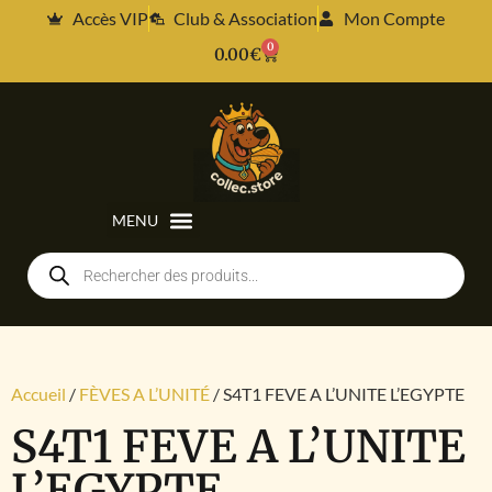
Accès VIP
Club & Association
Mon Compte
0
0.00
€
Accueil
/
FÈVES A L’UNITÉ
/ S4T1 FEVE A L’UNITE L’EGYPTE
S4T1 FEVE A L’UNITE
L’EGYPTE