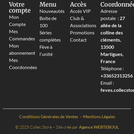
Votre
Menu
Accès
Coordonné
compte
Nouveautés
Accès VIP
Adresse
Mon
Boite de
Club &
postale :
27
Compte
100
Associations
allée de la
Mes
Séries
Promotions
colline des
Commandes
complètes
Contact
cléments,
Mon
Fève à
13500
abonnement
l'unité
Martigues,
Mes
France
Coordonnées
Téléphone :
+33652313256‬
Email :
feves.collecst
Conditions Générales de Ventes
–
Mentions Légales
© 2025 Collec Store – Site créé par
Agence WEBTEBOUL