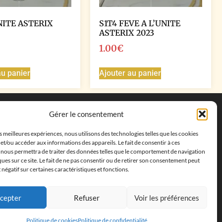
NITE ASTERIX
S1T4 FEVE A L’UNITE
ASTERIX 2023
1.00
€
au panier
Ajouter au panier
Coordonnées
Gérer le consentement
Adresse postale :
27 allée de la colline des
es meilleures expériences, nous utilisons des technologies telles que les cookies
cléments, 13500 Martigues, France
et/ou accéder aux informations des appareils. Le fait de consentir à ces
Téléphone : ‭
+33652313256‬
 nous permettra de traiter des données telles que le comportement de navigation
Email :
feves.collecstore@gmail.com
ques sur ce site. Le fait de ne pas consentir ou de retirer son consentement peut
t négatif sur certaines caractéristiques et fonctions.
cepter
Refuser
Voir les préférences
Politique de cookies
Politique de confidentialité