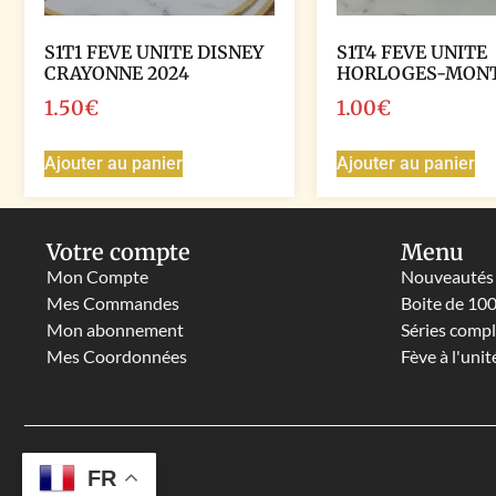
S1T1 FEVE UNITE DISNEY
S1T4 FEVE UNITE
CRAYONNE 2024
HORLOGES-MON
1.50
€
1.00
€
Ajouter au panier
Ajouter au panier
Votre compte
Menu
Mon Compte
Nouveautés
Mes Commandes
Boite de 10
Mon abonnement
Séries comp
Mes Coordonnées
Fève à l'unit
FR