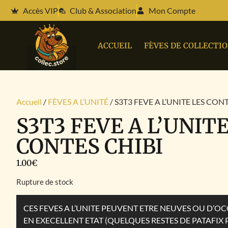
Accès VIP
Club & Association
Mon Compte
ACCUEIL
FÈVES DE COLLECTI
Accueil
/
FÈVES A L’UNITÉ
/ S3T3 FEVE A L’UNITE LES CON
S3T3 FEVE A L’UNITE
CONTES CHIBI
1.00
€
Rupture de stock
CES FEVES A L’UNITE PEUVENT ETRE NEUVES OU D’
EN EXECELLENT ETAT (QUELQUES RESTES DE PATAFIX 