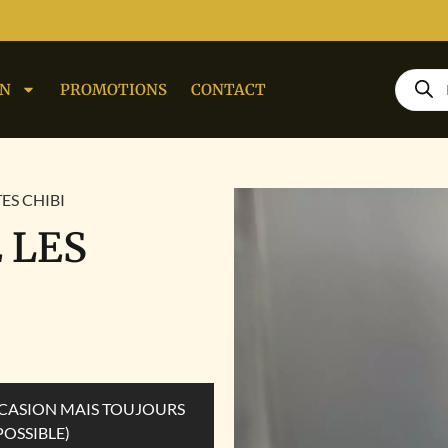
ON
PROMOTIONS
CONTACT
TES CHIBI
 LES
OCCASION MAIS TOUJOURS
POSSIBLE)