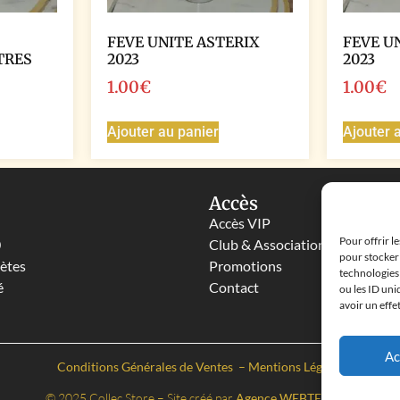
FEVE UNITE ASTERIX
FEVE U
TRES
2023
2023
1.00
€
1.00
€
Ajouter au panier
Ajouter 
Accès
Accès VIP
Pour offrir l
0
Club & Associations
pour stocker 
lètes
Promotions
technologies
é
Contact
ou les ID uni
avoir un effe
Ac
Conditions Générales de Ventes
–
Mentions Légales
© 2025 Collec Store – Site créé par
Agence WEBTEBOUL