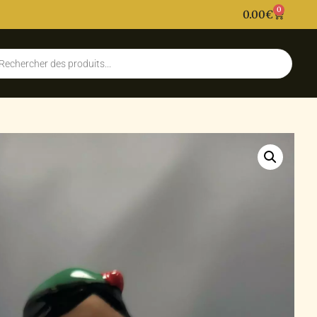
0
0.00
€