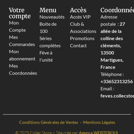
Votre
Menu
Accès
Coordonné
compte
Nouveautés
Accès VIP
Adresse
Mon
Boite de
Club &
postale :
27
Compte
100
Associations
allée de la
Mes
Séries
Promotions
colline des
Commandes
complètes
Contact
cléments,
Mon
Fève à
13500
abonnement
l'unité
Martigues,
Mes
France
Coordonnées
Téléphone :
+33652313256‬
Email :
feves.collecst
Conditions Générales de Ventes
–
Mentions Légales
© 2025 Collec Store – Site créé par
Agence WEBTEBOUL