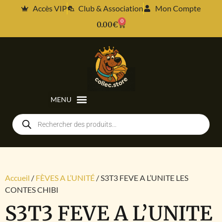
Accès VIP
Club & Association
Mon Compte
0
0.00
€
Accueil
/
FÈVES A L’UNITÉ
/ S3T3 FEVE A L’UNITE LES
CONTES CHIBI
S3T3 FEVE A L’UNITE