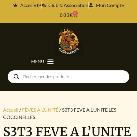
Accès VIP
Club & Association
Mon Compte
0
0.00
€
Accueil
/
FÈVES A L’UNITÉ
/ S3T3 FEVE A L’UNITE LES
COCCINELLES
S3T3 FEVE A L’UNITE