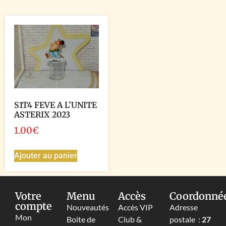
S1T4 FEVE A L’UNITE
ASTERIX 2023
1.00
€
Ajouter au panier
Votre
Menu
Accès
Coordonné
compte
Nouveautés
Accès VIP
Adresse
Mon
Boite de
Club &
postale :
27