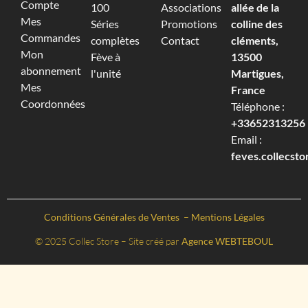
Compte
100
Associations
allée de la
Mes
Séries
Promotions
colline des
Commandes
complètes
Contact
cléments,
Mon
Fève à
13500
abonnement
l'unité
Martigues,
Mes
France
Coordonnées
Téléphone :
+33652313256‬
Email :
feves.collecst
Conditions Générales de Ventes
–
Mentions Légales
© 2025 Collec Store – Site créé par
Agence WEBTEBOUL