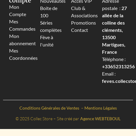
compte
Nouveautés
Accès VIP
Adresse
Mon
Boite de
Club &
postale :
27
Compte
100
Associations
allée de la
Mes
Séries
Promotions
colline des
Commandes
complètes
Contact
cléments,
Mon
Fève à
13500
abonnement
l'unité
Martigues,
Mes
France
Coordonnées
Téléphone :
+33652313256‬
Email :
feves.collecst
Conditions Générales de Ventes
–
Mentions Légales
© 2025 Collec Store – Site créé par
Agence WEBTEBOUL