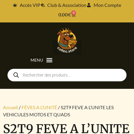
Accès VIP
Club & Association
Mon Compte
0
0.00
€
Accueil
/
FÈVES A L’UNITÉ
/ S2T9 FEVE A L’UNITE LES
VEHICULES MOTOS ET QUADS
S2T9 FEVE A L’UNITE