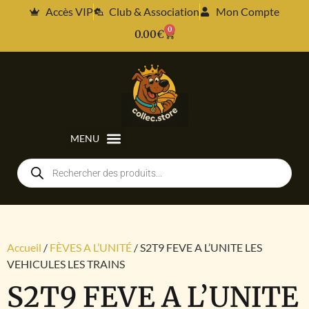
Accès VIP
Club & Association
Mon Compte
0
0.00
€
Accueil
/
FÈVES A L’UNITÉ
/ S2T9 FEVE A L’UNITE LES
VEHICULES LES TRAINS
S2T9 FEVE A L’UNITE