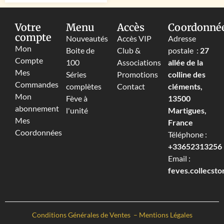
Votre
Menu
Accès
Coordonné
compte
Nouveautés
Accès VIP
Adresse
Mon
Boite de
Club &
postale :
27
Compte
100
Associations
allée de la
Mes
Séries
Promotions
colline des
Commandes
complètes
Contact
cléments,
Mon
Fève à
13500
abonnement
l'unité
Martigues,
Mes
France
Coordonnées
Téléphone :
+33652313256‬
Email :
feves.collecst
Conditions Générales de Ventes
–
Mentions Légales