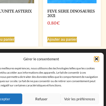
L’UNITE ASTERIX
FEVE SERIE DINOSAURES
2021
0.80
€
au panier
Ajouter au panier
Coordonnées
Gérer le consentement
Adresse postale :
27 allée de la colline des
es meilleures expériences, nous utilisons des technologies telles que les cookies
cléments, 13500 Martigues, France
et/ou accéder aux informations des appareils. Le fait de consentir à ces
Téléphone : ‭
+33652313256‬
 nous permettra de traiter des données telles que le comportement de navigation
Email :
feves.collecstore@gmail.com
ques sur ce site. Le fait de ne pas consentir ou de retirer son consentement peut
t négatif sur certaines caractéristiques et fonctions.
cepter
Refuser
Voir les préférences