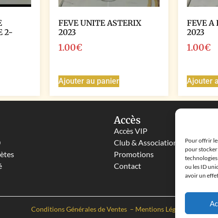
E
FEVE UNITE ASTERIX
FEVE A 
 2-
2023
2023
1.00
€
1.00
€
Ajouter au panier
Ajouter 
Accès
Accès VIP
Pour offrir l
0
Club & Associations
pour stocker 
lètes
Promotions
technologies
é
Contact
ou les ID uni
avoir un effe
Ac
Conditions Générales de Ventes
–
Mentions Légales