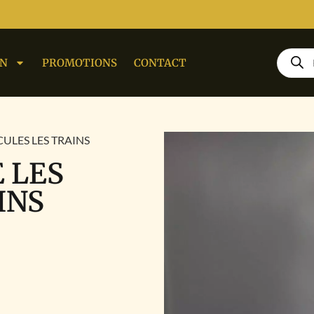
ON
PROMOTIONS
CONTACT
ICULES LES TRAINS
E LES
INS