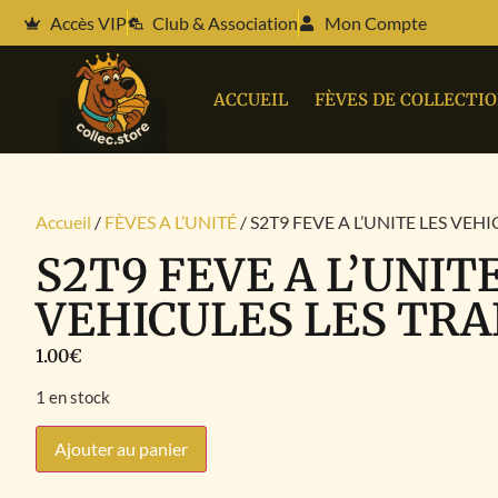
Accès VIP
Club & Association
Mon Compte
ACCUEIL
FÈVES DE COLLECTI
Accueil
/
FÈVES A L’UNITÉ
/ S2T9 FEVE A L’UNITE LES VEH
S2T9 FEVE A L’UNIT
VEHICULES LES TRA
1.00
€
1 en stock
Ajouter au panier