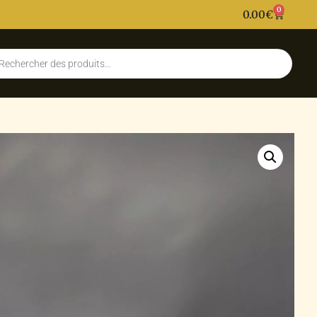
0
0.00
€