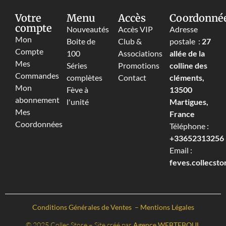
Votre
Menu
Accès
Coordonné
compte
Nouveautés
Accès VIP
Adresse
Mon
Boite de
Club &
postale :
27
Compte
100
Associations
allée de la
Mes
Séries
Promotions
colline des
Commandes
complètes
Contact
cléments,
Mon
Fève à
13500
abonnement
l'unité
Martigues,
Mes
France
Coordonnées
Téléphone :
+33652313256‬
Email :
feves.collecst
Conditions Générales de Ventes
–
Mentions Légales
© 2025 Collec Store – Site créé par
Agence WEBTEBOUL