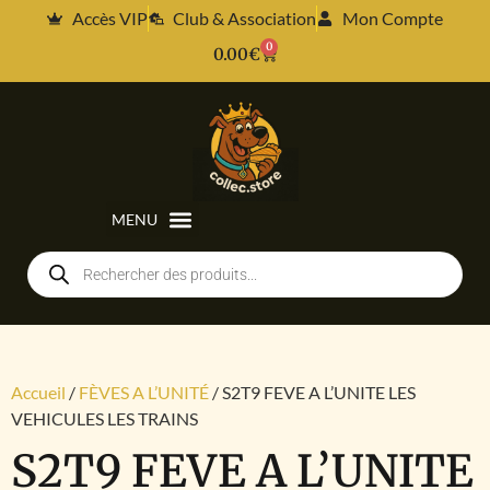
Accès VIP
Club & Association
Mon Compte
0
0.00
€
Accueil
/
FÈVES A L’UNITÉ
/ S2T9 FEVE A L’UNITE LES
VEHICULES LES TRAINS
S2T9 FEVE A L’UNITE