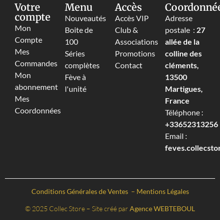
Votre
Menu
Accès
Coordonné
compte
Nouveautés
Accès VIP
Adresse
Mon
Boite de
Club &
postale :
27
Compte
100
Associations
allée de la
Mes
Séries
Promotions
colline des
Commandes
complètes
Contact
cléments,
Mon
Fève à
13500
abonnement
l'unité
Martigues,
Mes
France
Coordonnées
Téléphone :
+33652313256‬
Email :
feves.collecst
Conditions Générales de Ventes
–
Mentions Légales
© 2025 Collec Store – Site créé par
Agence WEBTEBOUL