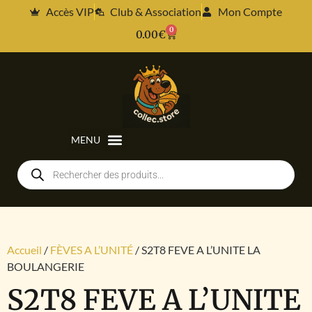
Accès VIP
Club & Association
Mon Compte
0
0.00
€
Accueil
/
FÈVES A L’UNITÉ
/ S2T8 FEVE A L’UNITE LA
BOULANGERIE
S2T8 FEVE A L’UNITE