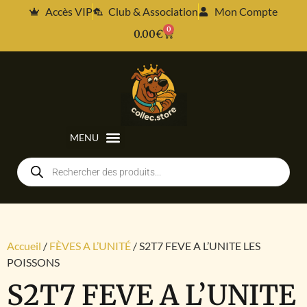
Accès VIP
Club & Association
Mon Compte
0
0.00
€
Accueil
/
FÈVES A L’UNITÉ
/ S2T7 FEVE A L’UNITE LES
POISSONS
S2T7 FEVE A L’UNITE