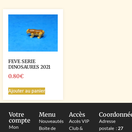
FEVE SERIE
DINOSAURES 2021
0.80
€
Ajouter au panier
Votre
Menu
Accès
Coordonné
compte
Nouveautés
Accès VIP
Adresse
Mon
Boite de
Club &
postale :
27