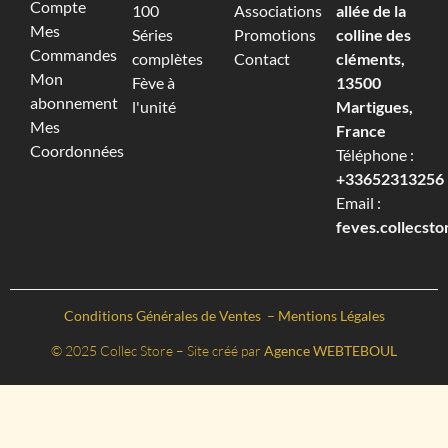
Compte
100
Associations
allée de la
Mes
Séries
Promotions
colline des
Commandes
complètes
Contact
cléments,
Mon
Fève à
13500
abonnement
l'unité
Martigues,
Mes
France
Coordonnées
Téléphone :
+33652313256‬
Email :
feves.collecst
Conditions Générales de Ventes
–
Mentions Légales
© 2025 Collec Store – Site créé par
Agence WEBTEBOUL