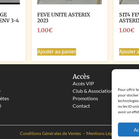
NGE
FEVE UNITE ASTERIX
S1T4 FE
ENV 3-4
2023
ASTERI
1.00
€
1.00
€
Ajouter au panier
Ajouter 
Accès
Accès VIP
Pour offrir l
0
Club & Associations
pour stocker 
lètes
Promotions
technologies
é
Contact
ou les ID uni
avoir un effe
Ac
Conditions Générales de Ventes
–
Mentions Légales