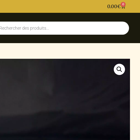
0
0.00
€