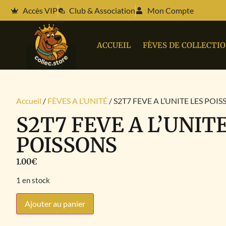
Accès VIP
Club & Association
Mon Compte
ACCUEIL
FÈVES DE COLLECTI
Accueil
/
FÈVES A L’UNITÉ
/ S2T7 FEVE A L’UNITE LES POI
S2T7 FEVE A L’UNIT
POISSONS
1.00
€
1 en stock
Ajouter au panier