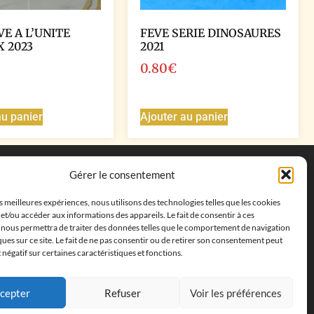
VE A L’UNITE
FEVE SERIE DINOSAURES
X 2023
2021
0.80
€
au panier
Ajouter au panier
Coordonnées
Gérer le consentement
Adresse postale :
27 allée de la colline des
es meilleures expériences, nous utilisons des technologies telles que les cookies
cléments, 13500 Martigues, France
et/ou accéder aux informations des appareils. Le fait de consentir à ces
Téléphone : ‭
+33652313256‬
 nous permettra de traiter des données telles que le comportement de navigation
Email :
feves.collecstore@gmail.com
ques sur ce site. Le fait de ne pas consentir ou de retirer son consentement peut
t négatif sur certaines caractéristiques et fonctions.
cepter
Refuser
Voir les préférences