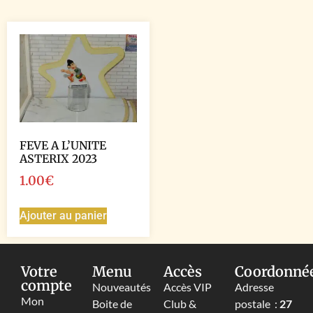
FEVE A L’UNITE
ASTERIX 2023
1.00
€
Ajouter au panier
Votre
Menu
Accès
Coordonné
compte
Nouveautés
Accès VIP
Adresse
Mon
Boite de
Club &
postale :
27