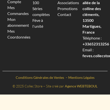
Compte
100
Associations
allée de la
Mes
Séries
Promotions
colline des
Commandes
complètes
Contact
cléments,
Mon
Fève à
13500
abonnement
l'unité
Martigues,
Mes
France
Coordonnées
Téléphone :
+33652313256‬
Email :
feves.collecst
Conditions Générales de Ventes
–
Mentions Légales
© 2025 Collec Store – Site créé par
Agence WEBTEBOUL