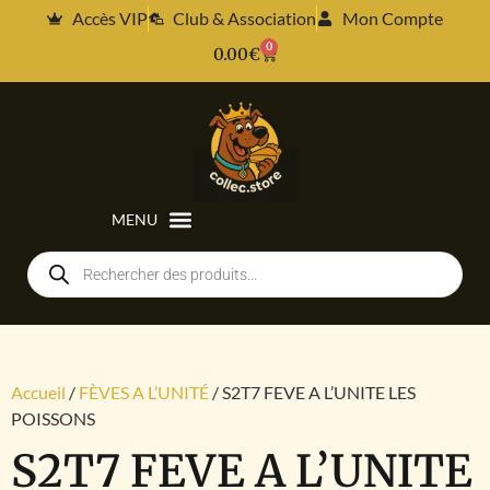
Accès VIP
Club & Association
Mon Compte
0
0.00
€
Accueil
/
FÈVES A L’UNITÉ
/ S2T7 FEVE A L’UNITE LES
POISSONS
S2T7 FEVE A L’UNITE