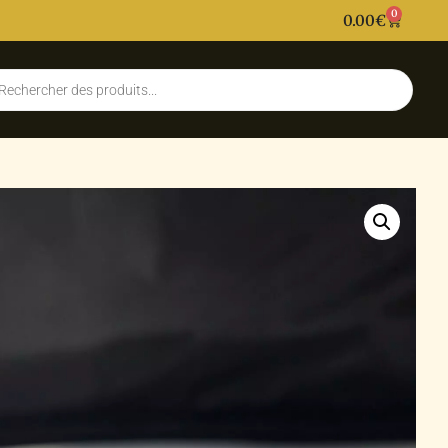
0
0.00
€