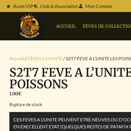
Accès VIP
Club & Association
Mon Compte
ACCUEIL
FÈVES DE COLLECTI
Accueil
/
FÈVES A L’UNITÉ
/ S2T7 FEVE A L’UNITE LES POI
S2T7 FEVE A L’UNIT
POISSONS
1.00
€
Rupture de stock
CES FEVES A L’UNITE PEUVENT ETRE NEUVES OU D’
EN EXECELLENT ETAT (QUELQUES RESTES DE PATAFIX 