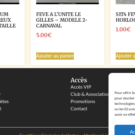
IUM
FEVE A L’UNITE LE
S1T4 FE
REUX
GILLES – MODELE 2-
HORLO
TAILLE
CARNAVAL
1.00
€
5.00
€
Ajouter au panier
Ajouter 
Accès
Accès VIP
Pour offrir l
0
Club & Associations
pour stocker 
lètes
Promotions
technologies
é
Contact
ou les ID uni
avoir un effe
Ac