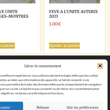
VE UNITE
FEVE A L’UNITE ASTERIX
GES-MONTRES
2023
1.00
€
au panier
Ajouter au panier
Coordonnées
Gérer le consentement
Adresse postale :
27 allée de la colline des
es meilleures expériences, nous utilisons des technologies telles que les cookies
cléments, 13500 Martigues, France
et/ou accéder aux informations des appareils. Le fait de consentir à ces
Téléphone : ‭
+33652313256‬
 nous permettra de traiter des données telles que le comportement de navigation
Email :
feves.collecstore@gmail.com
ques sur ce site. Le fait de ne pas consentir ou de retirer son consentement peut
t négatif sur certaines caractéristiques et fonctions.
cepter
Refuser
Voir les préférences