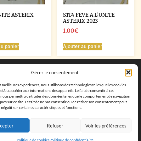
NITE ASTERIX
S1T4 FEVE A L’UNITE
ASTERIX 2023
1.00
€
au panier
Ajouter au panier
Coordonnées
Gérer le consentement
Adresse postale :
27 allée de la colline des
es meilleures expériences, nous utilisons des technologies telles que les cookies
cléments, 13500 Martigues, France
et/ou accéder aux informations des appareils. Le fait de consentir à ces
Téléphone : ‭
+33652313256‬
 nous permettra de traiter des données telles que le comportement de navigation
Email :
feves.collecstore@gmail.com
ques sur ce site. Le fait de ne pas consentir ou de retirer son consentement peut
t négatif sur certaines caractéristiques et fonctions.
cepter
Refuser
Voir les préférences
Politique de cookies
Politique de confidentialité