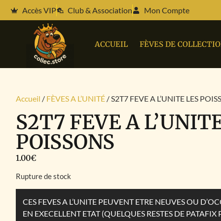
Accès VIP
Club & Association
Mon Compte
ACCUEIL
FÈVES DE COLLECTI
Accueil
/
FÈVES A L’UNITÉ
/ S2T7 FEVE A L’UNITE LES POI
S2T7 FEVE A L’UNIT
POISSONS
1.00
€
Rupture de stock
CES FEVES A L’UNITE PEUVENT ETRE NEUVES OU D’
EN EXECELLENT ETAT (QUELQUES RESTES DE PATAFIX 