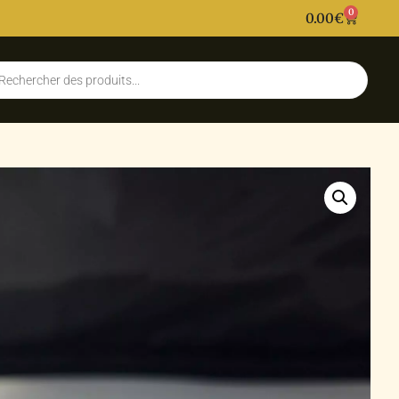
0
0.00
€