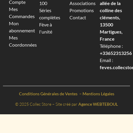
Compte
100
Associations
allée de la
Mes
Séries
Promotions
colline des
Commandes
complètes
Contact
cléments,
Mon
Fève à
13500
abonnement
l'unité
Martigues,
Mes
France
Coordonnées
Téléphone :
+33652313256‬
Email :
feves.collecst
Conditions Générales de Ventes
–
Mentions Légales
© 2025 Collec Store – Site créé par
Agence WEBTEBOUL