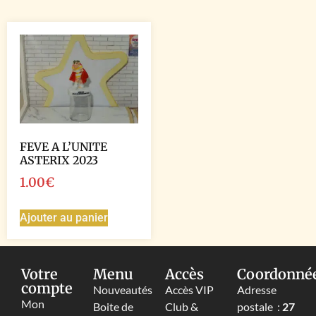
FEVE A L’UNITE
ASTERIX 2023
1.00
€
Ajouter au panier
Votre
Menu
Accès
Coordonné
compte
Nouveautés
Accès VIP
Adresse
Mon
Boite de
Club &
postale :
27