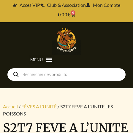
Accès VIP
Club & Association
Mon Compte
0
0.00
€
Accueil
/
FÈVES A L’UNITÉ
/ S2T7 FEVE A L’UNITE LES
POISSONS
S2T7 FEVE A L’UNITE