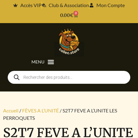
Accès VIP
Club & Association
Mon Compte
0
0.00
€
Accueil
/
FÈVES A L’UNITÉ
/ S2T7 FEVE A L’UNITE LES
PERROQUETS
S2T7 FEVE A L’UNITE