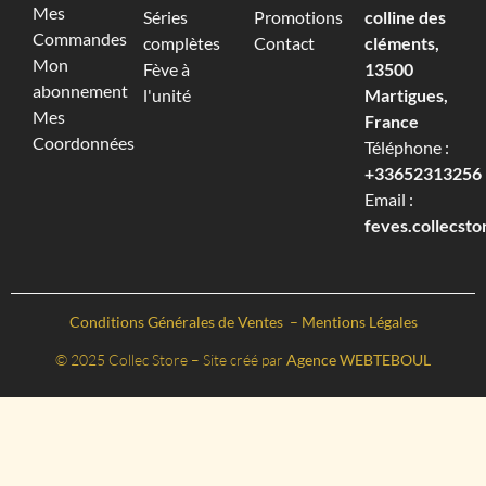
Mes
Séries
Promotions
colline des
Commandes
complètes
Contact
cléments,
Mon
Fève à
13500
abonnement
l'unité
Martigues,
Mes
France
Coordonnées
Téléphone :
+33652313256‬
Email :
feves.collecst
Conditions Générales de Ventes
–
Mentions Légales
© 2025 Collec Store – Site créé par
Agence WEBTEBOUL