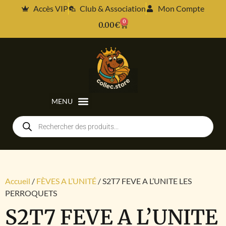
Accès VIP
Club & Association
Mon Compte
0
0.00
€
Accueil
/
FÈVES A L’UNITÉ
/ S2T7 FEVE A L’UNITE LES
PERROQUETS
S2T7 FEVE A L’UNITE