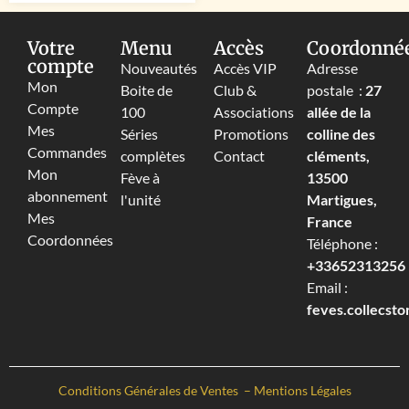
Votre
Menu
Accès
Coordonné
compte
Nouveautés
Accès VIP
Adresse
Mon
Boite de
Club &
postale :
27
Compte
100
Associations
allée de la
Mes
Séries
Promotions
colline des
Commandes
complètes
Contact
cléments,
Mon
Fève à
13500
abonnement
l'unité
Martigues,
Mes
France
Coordonnées
Téléphone :
+33652313256‬
Email :
feves.collecst
Conditions Générales de Ventes
–
Mentions Légales