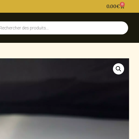
0
0.00
€