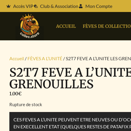
Accès VIP
Club & Association
Mon Compte
ACCUEIL
FÈVES DE COLLECTI
Accueil
/
FÈVES A L’UNITÉ
/ S2T7 FEVE A L’UNITE LES GRE
S2T7 FEVE A L’UNIT
GRENOUILLES
1.00
€
Rupture de stock
CES FEVES A L’UNITE PEUVENT ETRE NEUVES OU D’
EN EXECELLENT ETAT (QUELQUES RESTES DE PATAFIX 