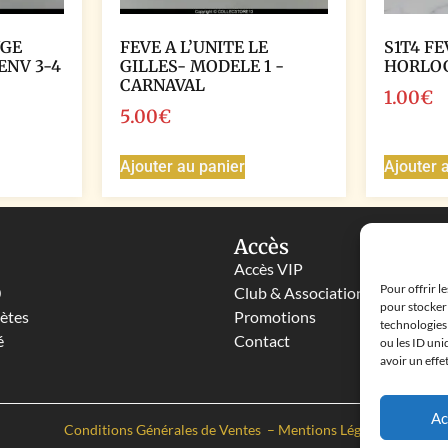
NGE
FEVE A L’UNITE LE
S1T4 FE
ENV 3-4
GILLES- MODELE 1 -
HORLO
CARNAVAL
1.00
€
5.00
€
Ajouter au panier
Ajouter 
Accès
Accès VIP
Pour offrir l
0
Club & Associations
pour stocker 
lètes
Promotions
technologies
é
Contact
ou les ID uni
avoir un effe
Ac
Conditions Générales de Ventes
–
Mentions Légales