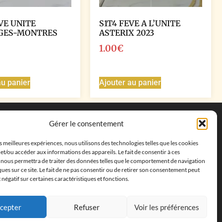
VE UNITE
S1T4 FEVE A L’UNITE
GES-MONTRES
ASTERIX 2023
1.00
€
au panier
Ajouter au panier
Coordonnées
Gérer le consentement
Adresse postale :
27 allée de la colline des
es meilleures expériences, nous utilisons des technologies telles que les cookies
cléments, 13500 Martigues, France
et/ou accéder aux informations des appareils. Le fait de consentir à ces
Téléphone : ‭
+33652313256‬
 nous permettra de traiter des données telles que le comportement de navigation
Email :
feves.collecstore@gmail.com
ques sur ce site. Le fait de ne pas consentir ou de retirer son consentement peut
t négatif sur certaines caractéristiques et fonctions.
cepter
Refuser
Voir les préférences