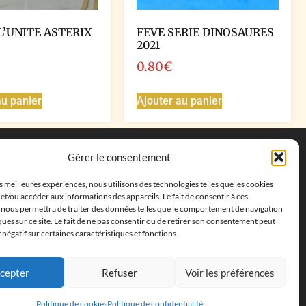
L’UNITE ASTERIX
FEVE SERIE DINOSAURES
2021
0.80
€
au panier
Ajouter au panier
Coordonnées
Gérer le consentement
Adresse postale :
27 allée de la colline des
es meilleures expériences, nous utilisons des technologies telles que les cookies
cléments, 13500 Martigues, France
et/ou accéder aux informations des appareils. Le fait de consentir à ces
Téléphone : ‭
+33652313256‬
 nous permettra de traiter des données telles que le comportement de navigation
Email :
feves.collecstore@gmail.com
ques sur ce site. Le fait de ne pas consentir ou de retirer son consentement peut
t négatif sur certaines caractéristiques et fonctions.
cepter
Refuser
Voir les préférences
Politique de cookies
Politique de confidentialité