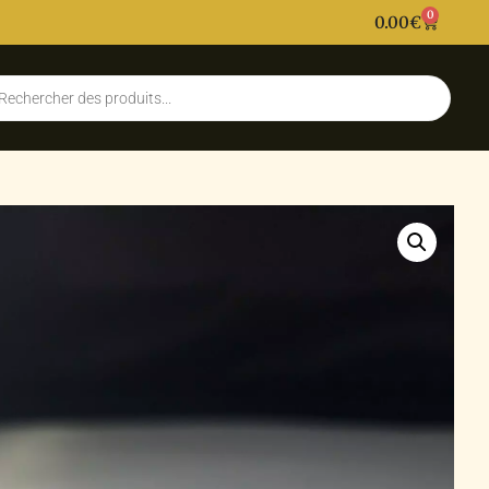
0
0.00
€