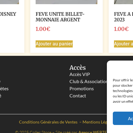
DISNEY
FEVE UNITE BILLET-
FEVE A 
MONNAIE ARGENT
2023
1.00
€
1.00
€
Ajouter au panier
Ajouter 
Accès
Accès VIP
Pour offrir l
0
Club & Associations
pour stocker 
lètes
Promotions
technologies
é
Contact
ou les ID uni
avoir un effe
Ac
Conditions Générales de Ventes
–
Mentions Légales
© 2025 Collec Store – Site créé par
Agence WEBTEBOUL