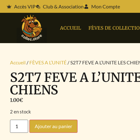
Accès VIP
Club & Association
Mon Compte
ACCUEIL
FÈVES DE COLLECTI
Accueil
/
FÈVES A L’UNITÉ
/ S2T7 FEVE A L’UNITE LES CHIE
S2T7 FEVE A L’UNIT
CHIENS
1.00
€
2 en stock
Ajouter au panier