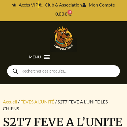
Accès VIP
Club & Association
Mon Compte
0
0.00
€
Accueil
/
FÈVES A L’UNITÉ
/ S2T7 FEVE A L’UNITE LES
CHIENS
S2T7 FEVE A L’UNITE