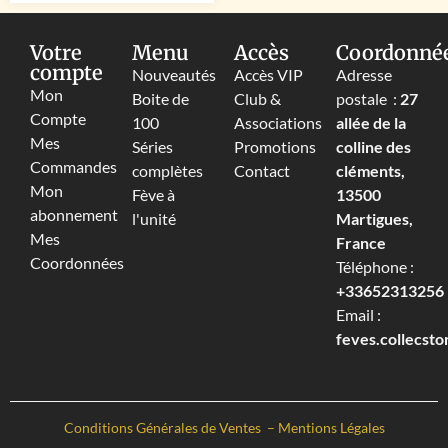
Votre
Menu
Accès
Coordonné
compte
Nouveautés
Accès VIP
Adresse
Mon
Boite de
Club &
postale :
27
Compte
100
Associations
allée de la
Mes
Séries
Promotions
colline des
Commandes
complètes
Contact
cléments,
Mon
Fève à
13500
abonnement
l'unité
Martigues,
Mes
France
Coordonnées
Téléphone :
+33652313256‬
Email :
feves.collecst
Conditions Générales de Ventes
–
Mentions Légales