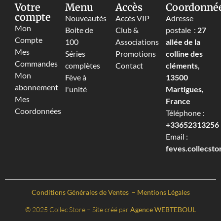
Votre
Menu
Accès
Coordonné
compte
Nouveautés
Accès VIP
Adresse
Mon
Boite de
Club &
postale :
27
Compte
100
Associations
allée de la
Mes
Séries
Promotions
colline des
Commandes
complètes
Contact
cléments,
Mon
Fève à
13500
abonnement
l'unité
Martigues,
Mes
France
Coordonnées
Téléphone :
+33652313256‬
Email :
feves.collecst
Conditions Générales de Ventes
–
Mentions Légales
© 2025 Collec Store – Site créé par
Agence WEBTEBOUL