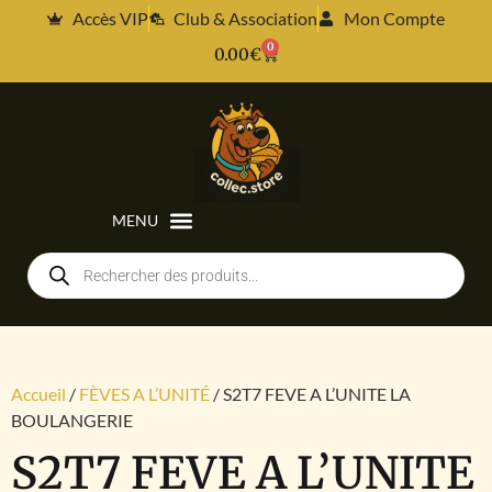
Accès VIP
Club & Association
Mon Compte
0
0.00
€
Accueil
/
FÈVES A L’UNITÉ
/ S2T7 FEVE A L’UNITE LA
BOULANGERIE
S2T7 FEVE A L’UNITE