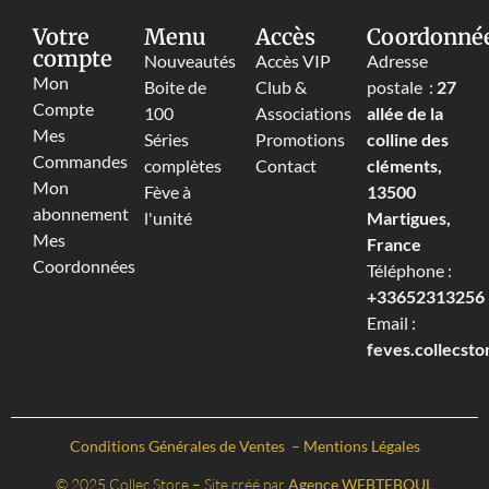
Votre
Menu
Accès
Coordonné
compte
Nouveautés
Accès VIP
Adresse
Mon
Boite de
Club &
postale :
27
Compte
100
Associations
allée de la
Mes
Séries
Promotions
colline des
Commandes
complètes
Contact
cléments,
Mon
Fève à
13500
abonnement
l'unité
Martigues,
Mes
France
Coordonnées
Téléphone :
+33652313256‬
Email :
feves.collecst
Conditions Générales de Ventes
–
Mentions Légales
© 2025 Collec Store – Site créé par
Agence WEBTEBOUL