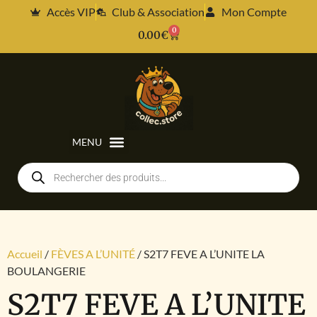
Accès VIP
Club & Association
Mon Compte
0
0.00
€
Accueil
/
FÈVES A L’UNITÉ
/ S2T7 FEVE A L’UNITE LA
BOULANGERIE
S2T7 FEVE A L’UNITE