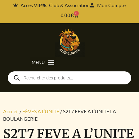
Accès VIP
Club & Association
Mon Compte
0
0.00
€
Accueil
/
FÈVES A L’UNITÉ
/ S2T7 FEVE A L’UNITE LA
BOULANGERIE
S2T7 FEVE A L’UNITE