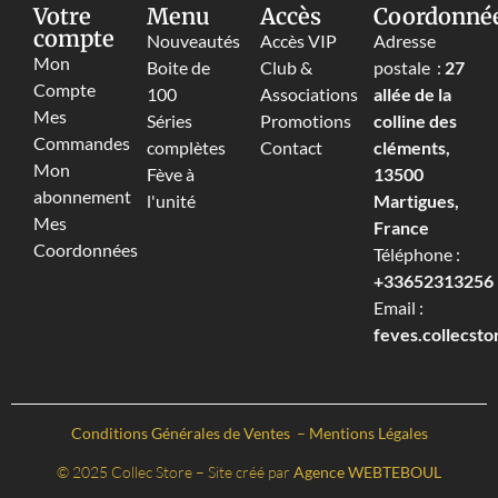
Votre
Menu
Accès
Coordonné
compte
Nouveautés
Accès VIP
Adresse
Mon
Boite de
Club &
postale :
27
Compte
100
Associations
allée de la
Mes
Séries
Promotions
colline des
Commandes
complètes
Contact
cléments,
Mon
Fève à
13500
abonnement
l'unité
Martigues,
Mes
France
Coordonnées
Téléphone :
+33652313256‬
Email :
feves.collecst
Conditions Générales de Ventes
–
Mentions Légales
© 2025 Collec Store – Site créé par
Agence WEBTEBOUL