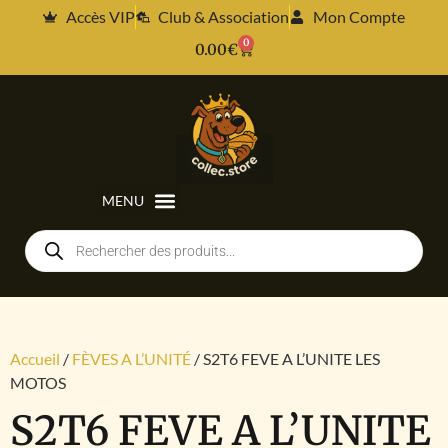
Accès VIP
Club & Association
Mon Compte
0
0.00
€
Accueil
/
FÈVES A L’UNITÉ
/ S2T6 FEVE A L’UNITE LES
MOTOS
S2T6 FEVE A L’UNITE