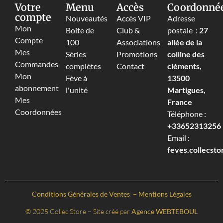
Votre
Menu
Accès
Coordonné
compte
Nouveautés
Accès VIP
Adresse
Mon
Boite de
Club &
postale :
27
Compte
100
Associations
allée de la
Mes
Séries
Promotions
colline des
Commandes
complètes
Contact
cléments,
Mon
Fève à
13500
abonnement
l'unité
Martigues,
Mes
France
Coordonnées
Téléphone :
+33652313256‬
Email :
feves.collecst
Conditions Générales de Ventes
–
Mentions Légales
© 2025 Collec Store – Site créé par
Agence WEBTEBOUL