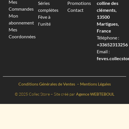
Mes
Séries
Promotions
colline des
Commandes
complètes
Contact
cléments,
Mon
Fève à
13500
abonnement
l'unité
Martigues,
Mes
France
Coordonnées
Téléphone :
+33652313256‬
Email :
feves.collecst
Conditions Générales de Ventes
–
Mentions Légales
© 2025 Collec Store – Site créé par
Agence WEBTEBOUL