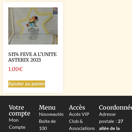
S1T4 FEVE A L’UNITE
ASTERIX 2023
1.00
€
Ajouter au panier
Votre
Menu
Accès
Coordonné
compte
Nouveautés
Accès VIP
Adresse
Mon
Boite de
Club &
postale :
27
Compte
100
Associations
allée de la