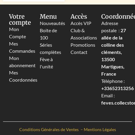
Votre
Menu
Accès
Coordonné
compte
Nouveautés
Accès VIP
Adresse
Mon
Boite de
Club &
postale :
27
Compte
100
Associations
allée de la
Mes
Séries
Promotions
colline des
Commandes
complètes
Contact
cléments,
Mon
Fève à
13500
abonnement
l'unité
Martigues,
Mes
France
Coordonnées
Téléphone :
+33652313256‬
Email :
feves.collecst
Conditions Générales de Ventes
–
Mentions Légales