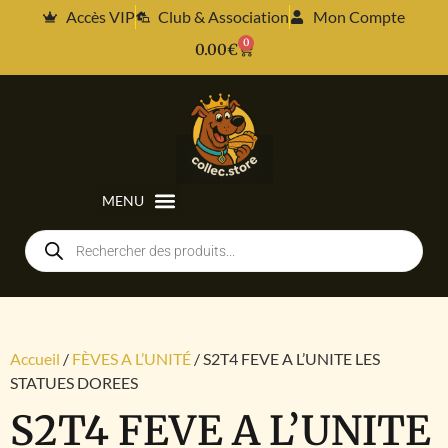
Accès VIP
Club & Association
Mon Compte
0
0.00
€
Accueil
/
FÈVES A L’UNITÉ
/ S2T4 FEVE A L’UNITE LES
STATUES DOREES
S2T4 FEVE A L’UNITE