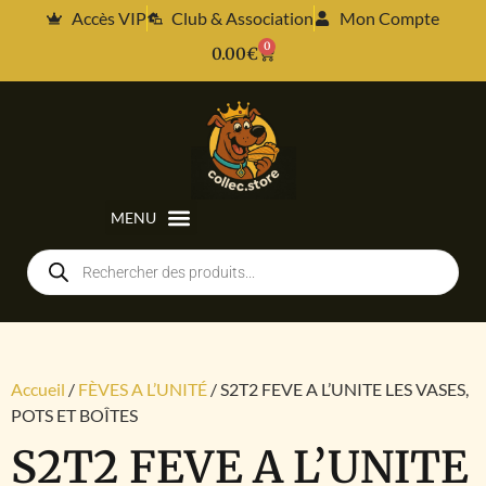
Accès VIP
Club & Association
Mon Compte
0
0.00
€
Accueil
/
FÈVES A L’UNITÉ
/ S2T2 FEVE A L’UNITE LES VASES,
POTS ET BOÎTES
S2T2 FEVE A L’UNITE