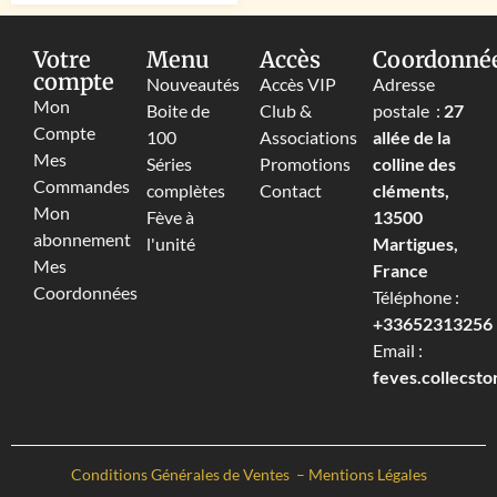
Votre
Menu
Accès
Coordonné
compte
Nouveautés
Accès VIP
Adresse
Mon
Boite de
Club &
postale :
27
Compte
100
Associations
allée de la
Mes
Séries
Promotions
colline des
Commandes
complètes
Contact
cléments,
Mon
Fève à
13500
abonnement
l'unité
Martigues,
Mes
France
Coordonnées
Téléphone :
+33652313256‬
Email :
feves.collecst
Conditions Générales de Ventes
–
Mentions Légales