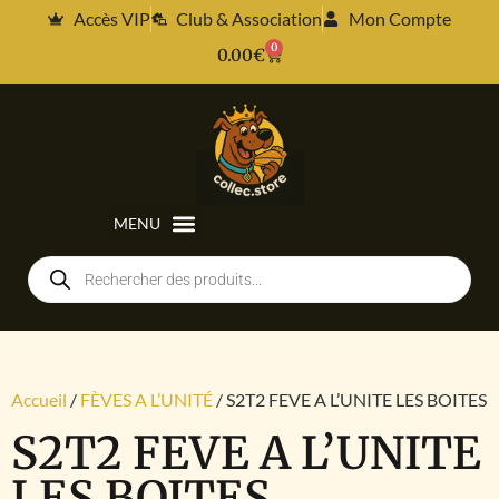
Accès VIP
Club & Association
Mon Compte
0
0.00
€
Accueil
/
FÈVES A L’UNITÉ
/ S2T2 FEVE A L’UNITE LES BOITES
S2T2 FEVE A L’UNITE
LES BOITES