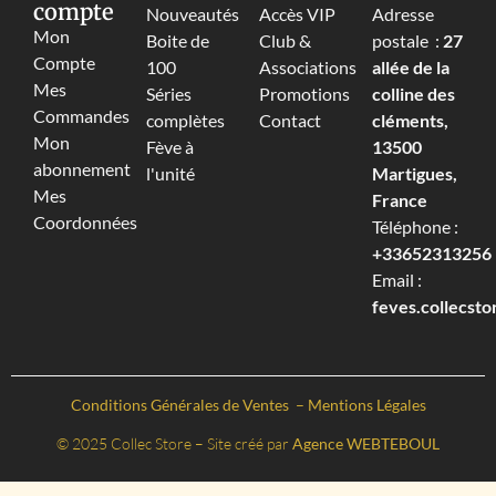
compte
Nouveautés
Accès VIP
Adresse
Mon
Boite de
Club &
postale :
27
Compte
100
Associations
allée de la
Mes
Séries
Promotions
colline des
Commandes
complètes
Contact
cléments,
Mon
Fève à
13500
abonnement
l'unité
Martigues,
Mes
France
Coordonnées
Téléphone :
+33652313256‬
Email :
feves.collecst
Conditions Générales de Ventes
–
Mentions Légales
© 2025 Collec Store – Site créé par
Agence WEBTEBOUL