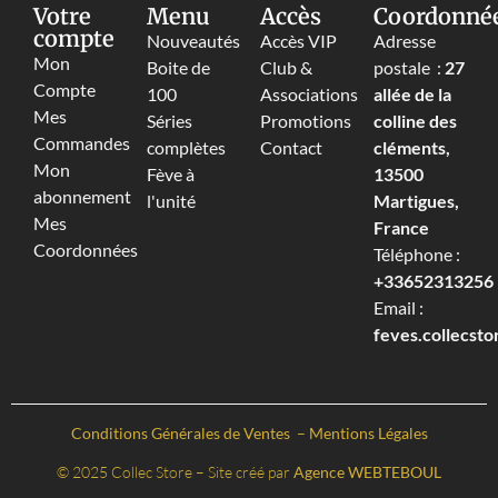
Votre
Menu
Accès
Coordonné
compte
Nouveautés
Accès VIP
Adresse
Mon
Boite de
Club &
postale :
27
Compte
100
Associations
allée de la
Mes
Séries
Promotions
colline des
Commandes
complètes
Contact
cléments,
Mon
Fève à
13500
abonnement
l'unité
Martigues,
Mes
France
Coordonnées
Téléphone :
+33652313256‬
Email :
feves.collecst
Conditions Générales de Ventes
–
Mentions Légales
© 2025 Collec Store – Site créé par
Agence WEBTEBOUL