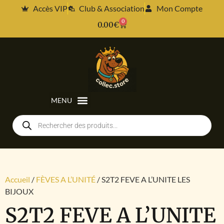
Accès VIP
Club & Association
Mon Compte
0
0.00
€
Accueil
/
FÈVES A L’UNITÉ
/ S2T2 FEVE A L’UNITE LES
BIJOUX
S2T2 FEVE A L’UNITE