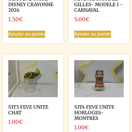
DISNEY CRAYONNE
GILLES- MODELE 1 -
2024
CARNAVAL
1.50
€
5.00
€
Ajouter au panier
Ajouter au panier
S1T3 FEVE UNITE
S1T4 FEVE UNITE
CHAT
HORLOGES-
MONTRES
1.00
€
1.00
€