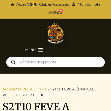
Accès VIP
Club & Association
Mon Compte
0
0.00
€
Accueil
/
FÈVES A L’UNITÉ
/ S2T10 FEVE A L’UNITE LES
VEHICULES LES SOLEX
S2T10 FEVE A