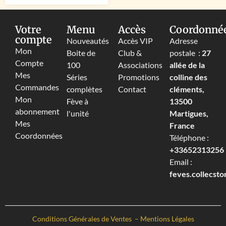
Votre
Menu
Accès
Coordonné
compte
Nouveautés
Accès VIP
Adresse
Mon
Boite de
Club &
postale :
27
Compte
100
Associations
allée de la
Mes
Séries
Promotions
colline des
Commandes
complètes
Contact
cléments,
Mon
Fève à
13500
abonnement
l'unité
Martigues,
Mes
France
Coordonnées
Téléphone :
+33652313256‬
Email :
feves.collecst
Conditions Générales de Ventes
–
Mentions Légales