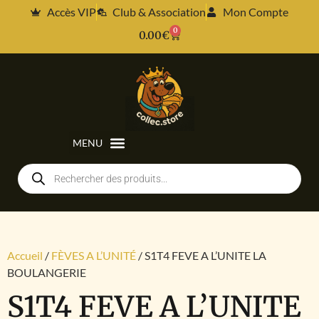
Accès VIP
Club & Association
Mon Compte
0
0.00
€
Accueil
/
FÈVES A L’UNITÉ
/ S1T4 FEVE A L’UNITE LA
BOULANGERIE
S1T4 FEVE A L’UNITE