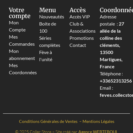
Votre
Menu
Accès
Coordonné
compte
Nouveautés
Accès VIP
Adresse
Mon
Boite de
Club &
postale :
27
Compte
100
Associations
allée de la
Mes
Séries
Promotions
colline des
Commandes
complètes
Contact
cléments,
Mon
Fève à
13500
abonnement
l'unité
Martigues,
Mes
France
Coordonnées
Téléphone :
+33652313256‬
Email :
feves.collecst
Conditions Générales de Ventes
–
Mentions Légales
© 2025 Collec Store – Site créé par
Agence WEBTEBOUL