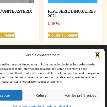
L’UNITE ASTERIX
FEVE SERIE DINOSAURES
2021
0.80
€
au panier
Ajouter au panier
Coordonnées
Gérer le consentement
Adresse postale :
27 allée de la colline des
es meilleures expériences, nous utilisons des technologies telles que les cookies
cléments, 13500 Martigues, France
et/ou accéder aux informations des appareils. Le fait de consentir à ces
Téléphone : ‭
+33652313256‬
 nous permettra de traiter des données telles que le comportement de navigation
Email :
feves.collecstore@gmail.com
ques sur ce site. Le fait de ne pas consentir ou de retirer son consentement peut
t négatif sur certaines caractéristiques et fonctions.
cepter
Refuser
Voir les préférences
Politique de cookies
Politique de confidentialité