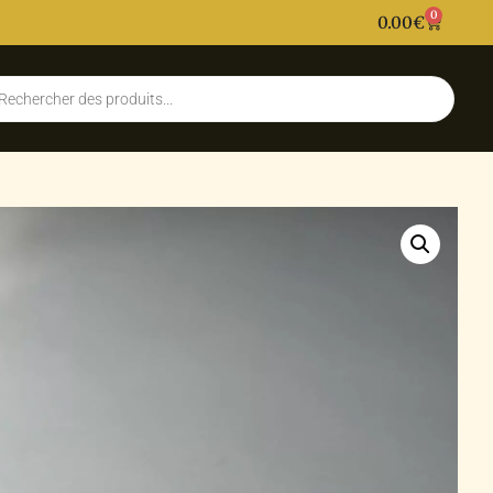
0
0.00
€