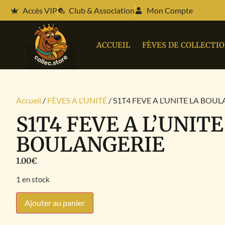
Accès VIP
Club & Association
Mon Compte
ACCUEIL
FÈVES DE COLLECTI
Accueil
/
FÈVES A L’UNITÉ
/ S1T4 FEVE A L’UNITE LA BOU
S1T4 FEVE A L’UNITE
BOULANGERIE
1.00
€
1 en stock
Ajouter au panier