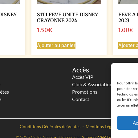
DISNEY
S1T1 FEVE UNITE DISNEY
FEVE A 
CRAYONNE 2024
2023
1.50
€
1.00
€
Ajouter au panier
Ajouter 
Accès
Accès VIP
Pour offrir l
0
Club & Associations
pour stocker 
lètes
Promotions
technologies
é
Contact
ou les ID uni
avoir un effe
Ac
Conditions Générales de Ventes
–
Mentions Légales
© 2025 Collec Store – Site créé par
Agence WEBTEBOUL